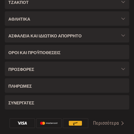
ΤΖΆΚΠΟΤ
ΑΘΛΗΤΙΚΆ
ΑΣΦΆΛΕΙΑ ΚΑΙ ΙΔΙΩΤΙΚΌ ΑΠΌΡΡΗΤΟ
ΌΡΟΙ ΚΑΙ ΠΡΟΫΠΟΘΈΣΕΙΣ
ΠΡΟΣΦΟΡΈΣ
ΠΛΗΡΩΜΈΣ
ΣΥΝΕΡΓΆΤΕΣ
Περισσότερα