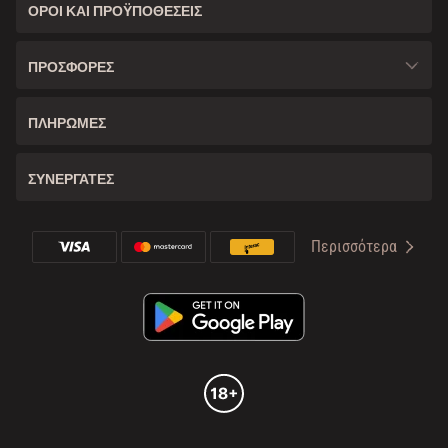
ΌΡΟΙ ΚΑΙ ΠΡΟΫΠΟΘΈΣΕΙΣ
ΠΡΟΣΦΟΡΈΣ
ΠΛΗΡΩΜΈΣ
ΣΥΝΕΡΓΆΤΕΣ
Περισσότερα