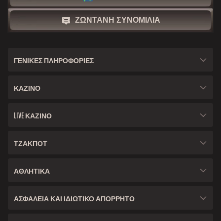
ΖΩΝΤΑΝΉ ΣΥΝΟΜΙΛΊΑ
ΓΕΝΙΚΈΣ ΠΛΗΡΟΦΟΡΊΕΣ
ΚΑΖΊΝΟ
LIVE ΚΑΖΊΝΟ
ΤΖΆΚΠΟΤ
ΑΘΛΗΤΙΚΆ
ΑΣΦΆΛΕΙΑ ΚΑΙ ΙΔΙΩΤΙΚΌ ΑΠΌΡΡΗΤΟ