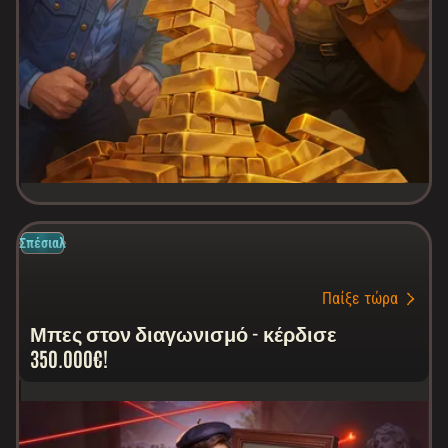
Σπέσιαλ
Παίξε τώρα
Μπες στον διαγωνισμό - κέρδισε
350.000€!