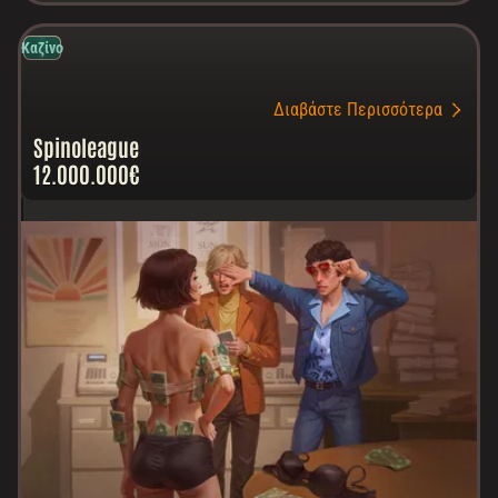
Καζίνο
Διαβάστε Περισσότερα
Spinoleague
12.000.000€