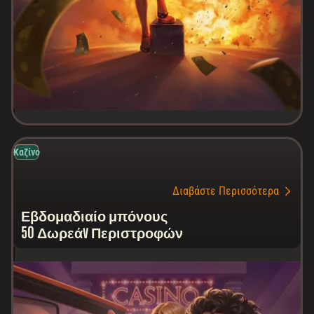
Καζίνο
Διαβάστε Περισσότερα
Εβδομαδιαίο μπόνους
50 Δωρεάv Περιστροφών