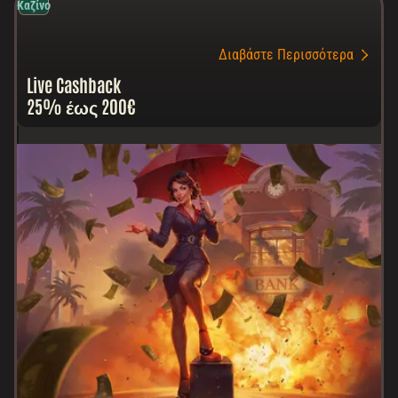
Καζίνο
Διαβάστε Περισσότερα
Live Cashback
25% έως 200€