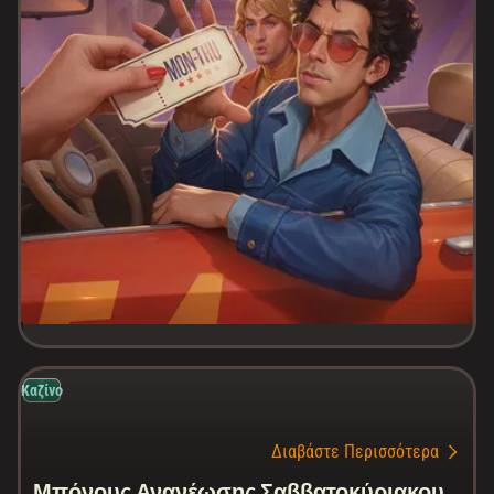
Καζίνο
Διαβάστε Περισσότερα
Μπόνους Ανανέωσης Σαββατοκύριακου