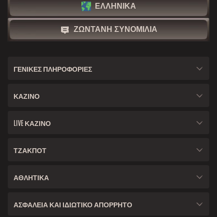
όσο και στο καζίνο.
ΕΛΛΗΝΙΚΆ
Αν είσαι καινούργιος στο online καζίνο μας, μπορείς να επιλέξεις
ΖΩΝΤΑΝΉ ΣΥΝΟΜΙΛΊΑ
ανάμεσα σε δύο προσφορές καλωσορίσματος, είτε ένα casino welcome
bonus είτε μια προσφορά καλωσορίσματος στα αθλητικά. Και οι δύο
προσφορές είναι πλούσιες, οπότε εσύ αποφασίζεις ποιο welcome bonus
θέλεις να διεκδικήσεις.
ΓΕΝΙΚΈΣ ΠΛΗΡΟΦΟΡΊΕΣ
Εκτός από τα welcome bonus, έχουμε πολλές άλλες διαθέσιμες
προσφορές. Προσφέρουμε μερικά από τα καλύτερα μπόνους κατάθεσης
ΚΑΖΊΝΟ
καζίνο, καθώς και μπόνους cashback, free spins και πολλά άλλα.
LIVE ΚΑΖΊΝΟ
Εκτός από τις προσφορές μας, τα μέλη μπορούν να ξεκλειδώσουν
περισσότερα προνόμια ανεβαίνοντας τα επιπέδα VIP. Επίσης, υπάρχουν
πολλές διασκεδαστικές λειτουργίες που μπορείς να ανακαλύψεις, από
ΤΖΆΚΠΟΤ
τουρνουά και προκλήσεις μέχρι το μοναδικό παιχνίδι Bonus Crab. Τα
μέλη μπορούν ακόμη να κερδίσουν free spins, δωρεάν στοιχήματα και
ΑΘΛΗΤΙΚΆ
άλλες προσφορές μπόνους από το κατάστημα.
Neon54 Online Καζίνο για τις Καλύτερες Προσφορές Καζίνο &
ΑΣΦΆΛΕΙΑ ΚΑΙ ΙΔΙΩΤΙΚΌ ΑΠΌΡΡΗΤΟ
Αθλητικών!