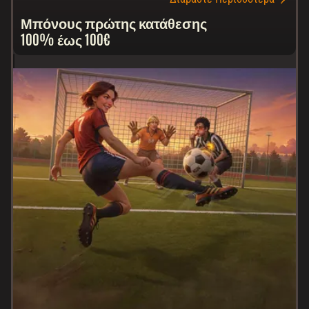
Μπόνους πρώτης κατάθεσης
100% έως 100€