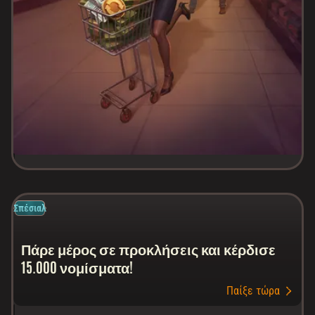
Σπέσιαλ
Πάρε μέρος σε προκλήσεις και κέρδισε
15.000 νομίσματα!
Παίξε τώρα