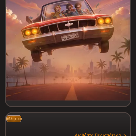
Αθλητικά
Διαβάστε Περισσότερα