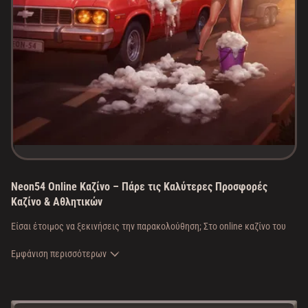
Neon54 Online Καζίνο – Πάρε τις Καλύτερες Προσφορές
Καζίνο & Αθλητικών
Είσαι έτοιμος να ξεκινήσεις την παρακολούθηση; Στο online καζίνο του
Neon54, μπορείς να μαζέψεις στοιχεία, να παίξεις χιλιάδες παιχνίδια
Εμφάνιση περισσότερων
καζίνο, να στοιχηματίσεις σε διάφορα αθλήματα και να διεκδικήσεις
απίστευτες προσφορές! Προσαρμόζουμε τις προσφορές μας σε κάθε
τύπο παίκτη, γι' αυτό και προσφέρουμε προσφορές τόσο στα αθλήτικά