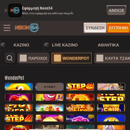
Εφαρμογή Neon54
ΆΝΟΙΞΕ
Μπες στην εφαρμογή για καλύτερο παιχνίδι
ΣΎΝΔΕΣΗ
ΕΓΓΡΑΦΉ
ΚΑΖΊΝΟ
LIVE ΚΑΖΊΝΟ
ΑΘΛΗΤΙΚΆ
ΠΆΡΟΧΟΙ
WONDERPOT
ΚΑΥΤΆ ΤΖΆ
WonderPot
NΈΟ
NΈΟ
NΈΟ
61.714,35 €
NΈΟ
NΈΟ
NΈΟ
NΈΟ
NΈΟ
NΈΟ
NΈΟ
NΈΟ
NΈΟ
NΈΟ
NΈΟ