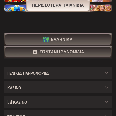
ΠΕΡΙΣΣΌΤΕΡΑ ΠΑΙΧΝΊΔΙΑ
NΈΟ
NΈΟ
ΕΛΛΗΝΙΚΆ
ΖΩΝΤΑΝΉ ΣΥΝΟΜΙΛΊΑ
ΓΕΝΙΚΈΣ ΠΛΗΡΟΦΟΡΊΕΣ
ΚΑΖΊΝΟ
LIVE ΚΑΖΊΝΟ