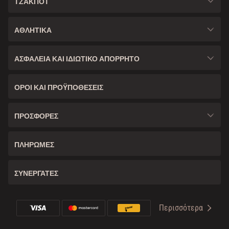
ΤΖΆΚΠΟΤ
ΑΘΛΗΤΙΚΆ
ΑΣΦΆΛΕΙΑ ΚΑΙ ΙΔΙΩΤΙΚΌ ΑΠΌΡΡΗΤΟ
ΌΡΟΙ ΚΑΙ ΠΡΟΫΠΟΘΈΣΕΙΣ
ΠΡΟΣΦΟΡΈΣ
ΠΛΗΡΩΜΈΣ
ΣΥΝΕΡΓΆΤΕΣ
Περισσότερα