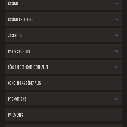
CASINO
CASINO EN DIRECT
JACKPOTS
PARIS SPORTIFS
SÉCURITÉ ET CONFIDENTIALITÉ
CONDITIONS GÉNÉRALES
PROMOTIONS
PAIEMENTS