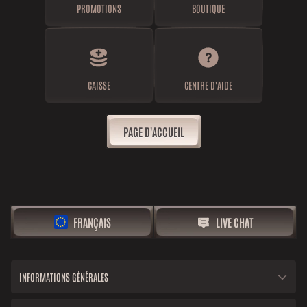
PROMOTIONS
BOUTIQUE
CAISSE
CENTRE D'AIDE
PAGE D'ACCUEIL
FRANÇAIS
LIVE CHAT
INFORMATIONS GÉNÉRALES