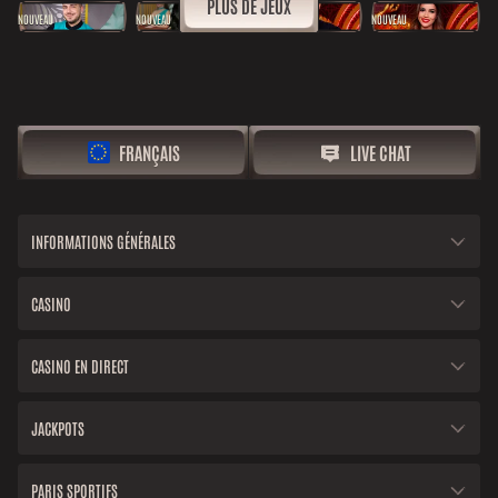
PLUS DE JEUX
NOUVEAU
NOUVEAU
NOUVEAU
NOUVEAU
FRANÇAIS
LIVE CHAT
INFORMATIONS GÉNÉRALES
CASINO
CASINO EN DIRECT
JACKPOTS
PARIS SPORTIFS