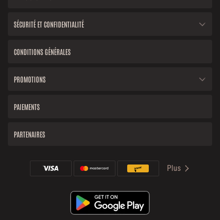
SÉCURITÉ ET CONFIDENTIALITÉ
CONDITIONS GÉNÉRALES
PROMOTIONS
PAIEMENTS
PARTENAIRES
Plus