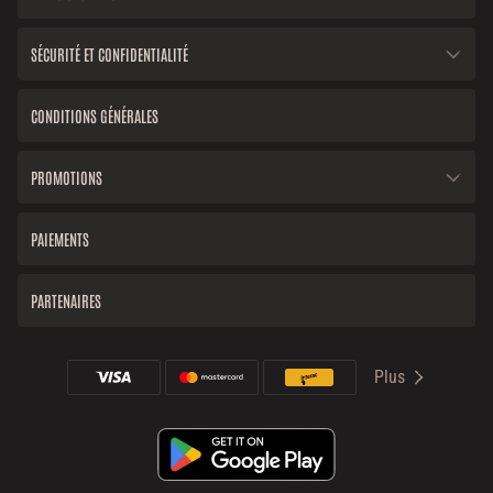
SÉCURITÉ ET CONFIDENTIALITÉ
CONDITIONS GÉNÉRALES
PROMOTIONS
PAIEMENTS
PARTENAIRES
Plus