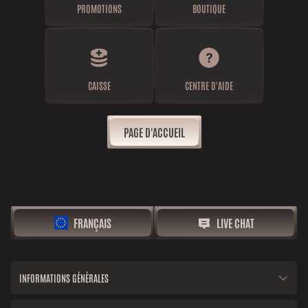
PROMOTIONS
BOUTIQUE
CAISSE
CENTRE D'AIDE
PAGE D'ACCUEIL
FRANÇAIS
LIVE CHAT
INFORMATIONS GÉNÉRALES