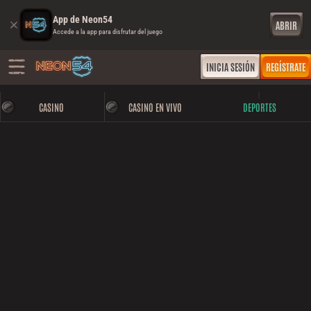
App de Neon54
ABRIR
Accede a la app para disfrutar del juego
INICIA SESIÓN
REGÍSTRATE
CASINO
CASINO EN VIVO
DEPORTES