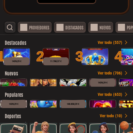
PROVEEDORES
DESTACADOS
NUEVOS
POP
Destacados
Ver todo
(557)
1
2
3
4
NUEVO
NUEVO
NUEVO
NUEVO
1439,29 €
11.780,57 €
Nuevos
Ver todo
(706)
NUEVO
NUEVO
NUEVO
1439,29 €
Populares
Ver todo
(653)
NUEVO
NUEVO
NUEVO
1439,29 €
140.858,59 €
Deportes
Ver todo
(10)