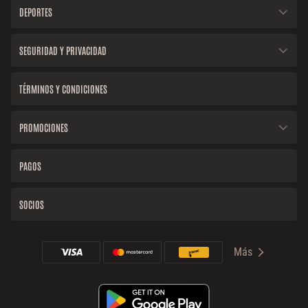
DEPORTES
SEGURIDAD Y PRIVACIDAD
TÉRMINOS Y CONDICIONES
PROMOCIONES
PAGOS
SOCIOS
Más