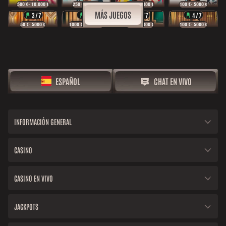
22
33
17
7
7
1
32
20
26
20
11
23
500 €
- 10.000 €
250 €
- 5000 €
100 €
- 5000 €
100 €
- 5000 €
MÁS JUEGOS
23
7
8
26
16
22
3
20
24
26
21
25
3 / 7
1 / 7
7 / 7
4 / 7
50 €
- 5000 €
1000 €
- 20.000 €
250 €
- 5000 €
100 €
- 5000 €
35
7
27
4
2
23
0
31
15
26
36
28
ESPAÑOL
CHAT EN VIVO
INFORMACIÓN GENERAL
CASINO
CASINO EN VIVO
JACKPOTS