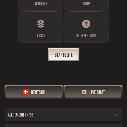
AKTIONEN
SHOP
KASSE
HILFEZENTRUM
STARTSEITE
DEUTSCH
LIVE CHAT
ALLGEMEINE INFOS