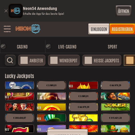
Neon54 Anwendung
ÖFFNEN
Erhalte die App für das beste Spiel
EINLOGGEN
REGISTRIEREN
CASINO
LIVE-CASINO
SPORT
ANBIETER
WONDERPOT
HEISSE JACKPOTS
Lucky Jackpots
NEU
NEU
NEU
€ 3.989,01
€ 66.979,29
NEU
NEU
NEU
€ 3.989,01
NEU
NEU
€ 66.979,29
NEU
€ 204.434,87
€ 515.421,33
NEU
NEU
NEU
NEU