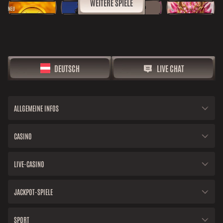
WEITERE SPIELE
NEU
€ 3.989,01
DEUTSCH
LIVE CHAT
ALLGEMEINE INFOS
CASINO
LIVE-CASINO
JACKPOT-SPIELE
SPORT