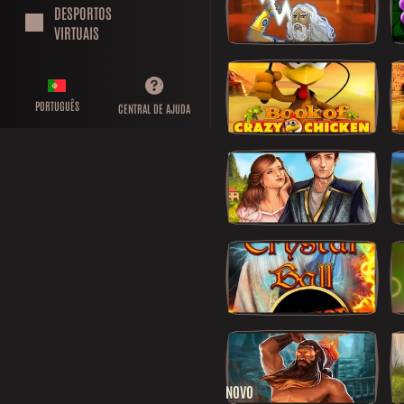
DESPORTOS
VIRTUAIS
JOGAR
PORTUGUÊS
CENTRAL DE AJUDA
JOGAR
JOGAR
JOGAR
NOVO