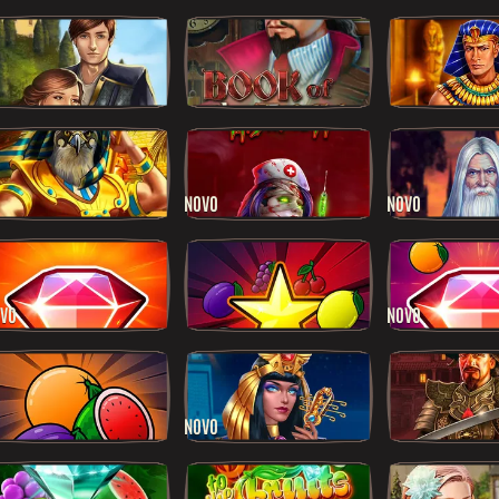
JOGAR
JOGAR
JOGA
JOGAR
JOGAR
JOGA
NOVO
NOVO
JOGAR
JOGAR
JOGA
VO
NOVO
JOGAR
JOGAR
JOGA
NOVO
JOGAR
JOGAR
JOGA