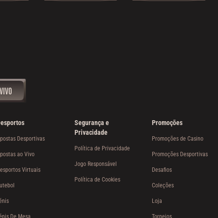
VIVO
esportos
Segurança e
Promoções
Privacidade
postas Desportivas
Promoções de Casino
Política de Privacidade
postas ao Vivo
Promoções Desportivas
Jogo Responsável
esportos Virtuais
Desafios
Política de Cookies
utebol
Coleções
énis
Loja
énis De Mesa
Torneios