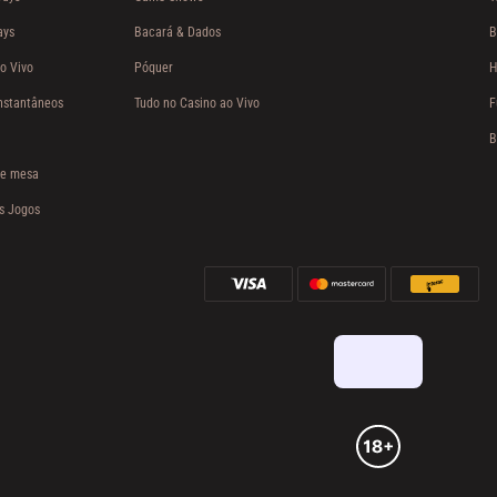
ys
Bacará & Dados
B
o Vivo
Póquer
H
nstantâneos
Tudo no Casino ao Vivo
F
B
de mesa
s Jogos