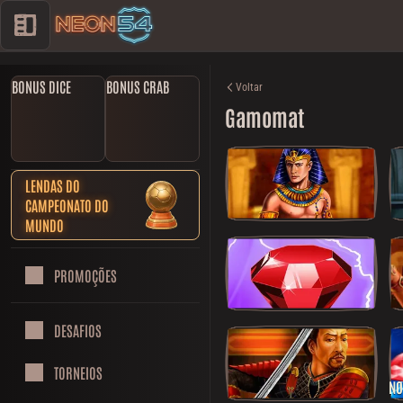
BONUS DICE
BONUS CRAB
Voltar
Gamomat
JOGAR
LENDAS DO
CAMPEONATO DO
MUNDO
JOGAR
PROMOÇÕES
DESAFIOS
JOGAR
TORNEIOS
NO