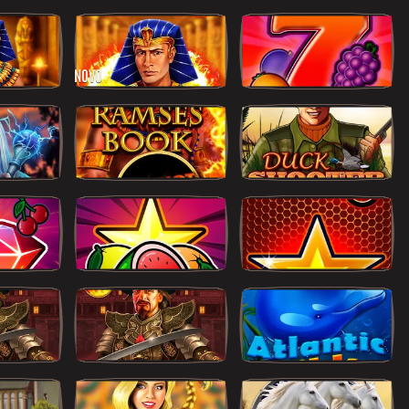
R
JOGAR
JOGAR
NOVO
R
JOGAR
JOGAR
R
JOGAR
JOGAR
R
JOGAR
JOGAR
R
JOGAR
JOGAR