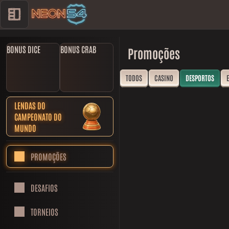
BONUS DICE
BONUS CRAB
Promoções
TODOS
CASINO
DESPORTOS
LENDAS DO
CAMPEONATO DO
MUNDO
PROMOÇÕES
DESAFIOS
TORNEIOS