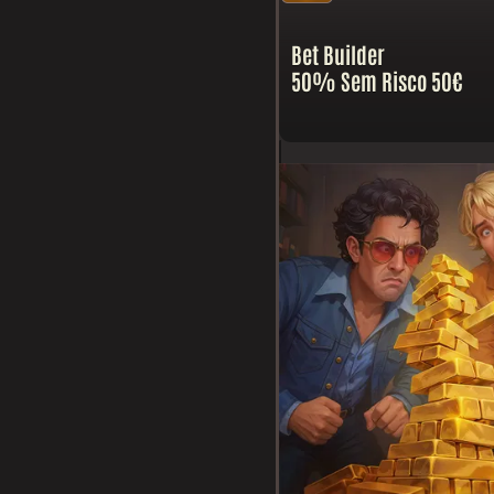
Bet Builder
50% Sem Risco 50€