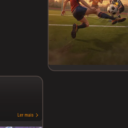
Ler mais