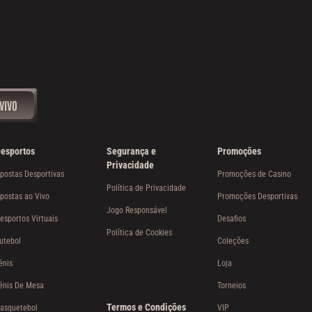
VIVO
esportos
Segurança e
Promoções
Privacidade
postas Desportivas
Promoções de Casino
Política de Privacidade
postas ao Vivo
Promoções Desportivas
Jogo Responsável
esportos Virtuais
Desafios
Política de Cookies
utebol
Coleções
énis
Loja
énis De Mesa
Torneios
Termos e Condições
asquetebol
VIP