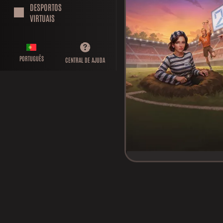
DESPORTOS
VIRTUAIS
PORTUGUÊS
CENTRAL DE AJUDA