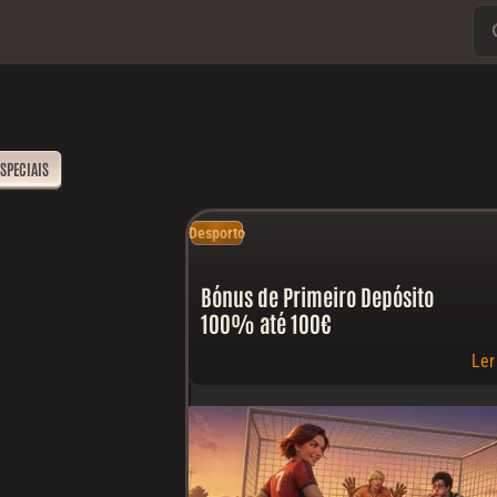
ESPECIAIS
Desporto
Bónus de Primeiro Depósito
100% até 100€
Ler