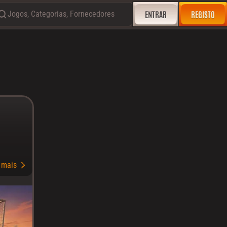
Jogos, Categorias, Fornecedores
ENTRAR
REGISTO
 mais