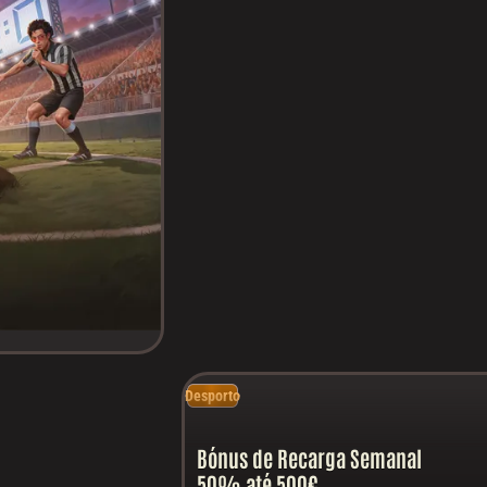
Desporto
Bónus de Recarga Semanal
50% até 500€