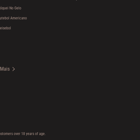
óquei No Gelo
utebol Americano
eisebol
Mais
stomers over 18 years of age.