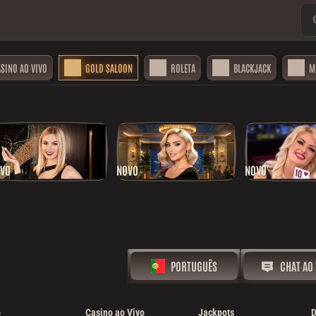
ASINO AO VIVO
GOLD SALOON
ROLETA
BLACKJACK
M
JOGAR
JOGAR
JOGA
VO
NOVO
NOVO
PORTUGUÊS
CHAT AO 
o
Casino ao Vivo
Jackpots
D