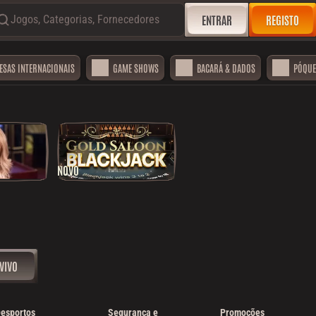
Jogos, Categorias, Fornecedores
ENTRAR
REGISTO
ESAS INTERNACIONAIS
GAME SHOWS
BACARÁ & DADOS
PÓQU
R
JOGAR
NOVO
VIVO
esportos
Segurança e
Promoções