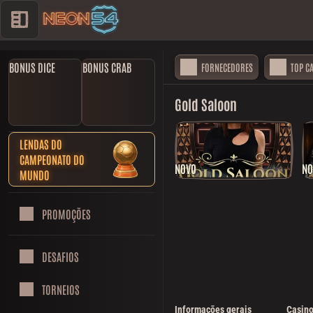
BONUS DICE
BONUS CRAB
FORNECEDORES
TOP C
Gold Saloon
JOGAR
LENDAS DO
CAMPEONATO DO
NOVO
NO
MUNDO
PROMOÇÕES
DESAFIOS
TORNEIOS
Informações gerais
Casin