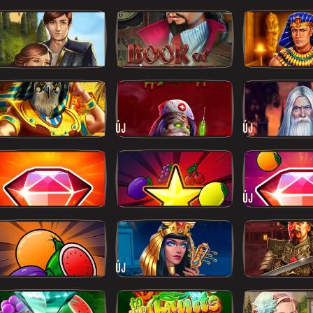
JÁTÉK
JÁTÉK
JÁTÉ
JÁTÉK
JÁTÉK
JÁTÉ
ÚJ
ÚJ
JÁTÉK
JÁTÉK
JÁTÉ
ÚJ
JÁTÉK
JÁTÉK
JÁTÉ
ÚJ
JÁTÉK
JÁTÉK
JÁTÉ