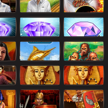
K
JÁTÉK
JÁTÉK
K
JÁTÉK
JÁTÉK
ÚJ
K
JÁTÉK
JÁTÉK
K
JÁTÉK
JÁTÉK
ÚJ