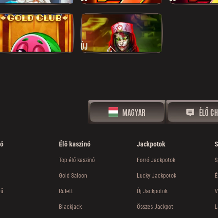
JÁTÉK
JÁTÉK
ÚJ
MAGYAR
ÉLŐ CH
nó
Élő kaszinó
Jackpotok
S
Top élő kaszinó
Forró Jackpotok
S
Gold Saloon
Lucky Jackpotok
É
rű
Rulett
Új Jackpotok
V
Blackjack
Összes Jackpot
L