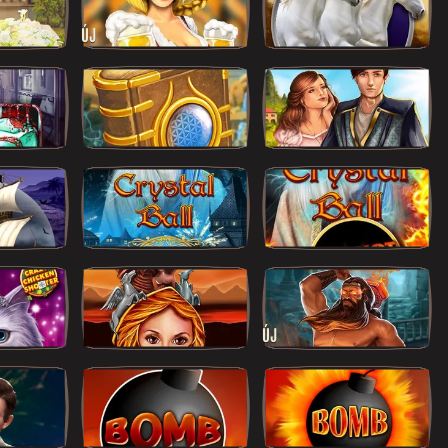
ÚJ
K
JÁTÉK
JÁTÉK
K
JÁTÉK
JÁTÉK
K
JÁTÉK
JÁTÉK
ÚJ
K
JÁTÉK
JÁTÉK