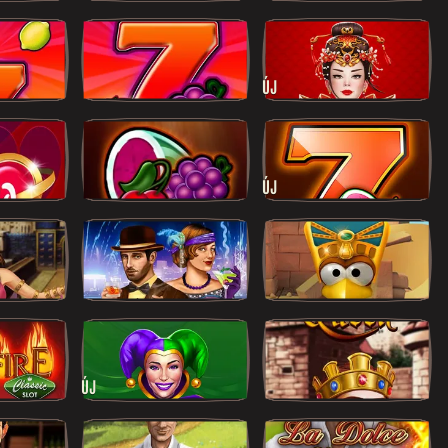
K
JÁTÉK
JÁTÉK
ÚJ
K
JÁTÉK
JÁTÉK
ÚJ
K
JÁTÉK
JÁTÉK
K
JÁTÉK
JÁTÉK
ÚJ
K
JÁTÉK
JÁTÉK