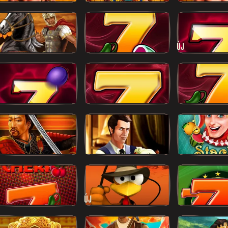
JÁTÉK
JÁTÉK
JÁTÉ
ÚJ
JÁTÉK
JÁTÉK
JÁTÉ
JÁTÉK
JÁTÉK
JÁTÉ
JÁTÉK
JÁTÉK
JÁTÉ
ÚJ
JÁTÉK
JÁTÉK
JÁTÉ