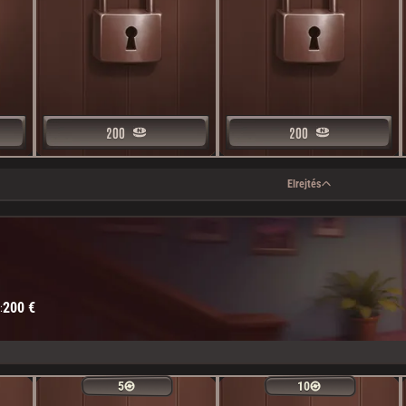
200
200
200
200
Elrejtés
200 €
:
5
5
10
10