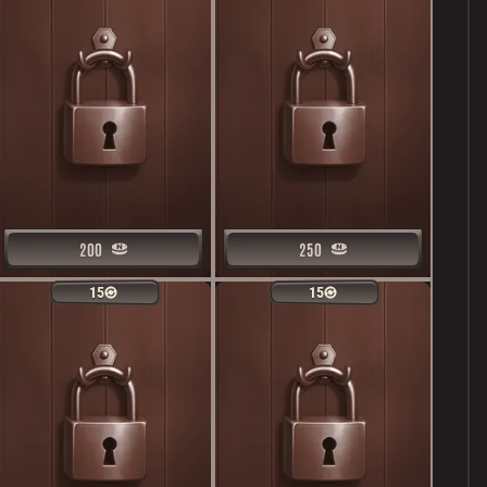
200
200
250
250
15
15
15
15