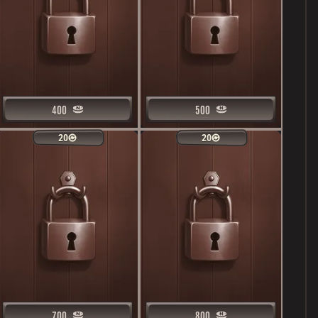
400
400
500
500
20
20
20
20
700
700
800
800