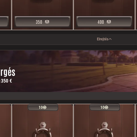
350
350
400
400
Elrejtés
rgés
350 €
:
10
10
10
10