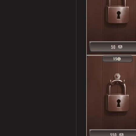
50
50
15
15
550
550