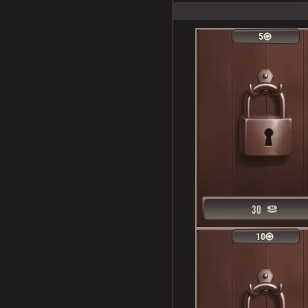
5
5
30
30
10
10