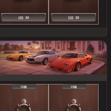
400
400
500
500
15
15
15
15