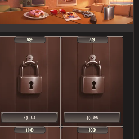
5
5
5
5
40
40
40
40
10
10
10
10