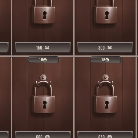
150
150
300
300
15
15
15
15
600
600
650
650