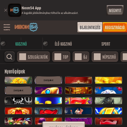
Neon54 App
MEGNYIT
A legjobb játékélményhez töltsd le az alkalmazást.
BEJELENTKEZÉS
REGISZTRÁCIÓ
KASZINÓ
ÉLŐ KASZINÓ
SPORT
SZOLGÁLTATÓK
TOP
ÚJ
NÉPSZERŰ
Nyerőgépek
ÚJ
ÚJ
ÚJ
2 612,46 €
ÚJ
ÚJ
2 612,46 €
ÚJ
ÚJ
ÚJ
ÚJ
ÚJ
ÚJ
ÚJ