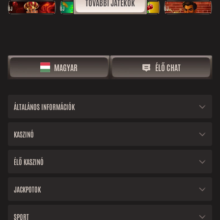
TOVÁBBI JÁTÉKOK
ÚJ
ÚJ
ÚJ
ÚJ
MAGYAR
ÉLŐ CHAT
ÁLTALÁNOS INFORMÁCIÓK
KASZINÓ
ÉLŐ KASZINÓ
JACKPOTOK
SPORT