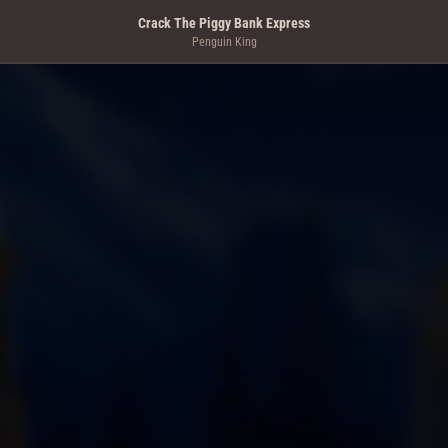
Crack The Piggy Bank Express
Penguin King