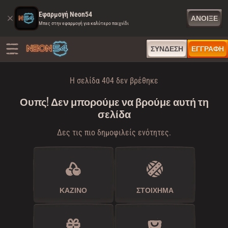
Εφαρμογή Neon54
ΆΝΟΙΞΕ
Μπες στην εφαρμογή για καλύτερο παιχνίδι
ΣΎΝΔΕΣΗ
ΕΓΓΡΑΦΉ
Η σελίδα 404 δεν βρέθηκε
Ουπς! Δεν μπορούμε να βρούμε αυτή τη
σελίδα
Δες τις πιο δημοφιλείς ενότητες.
ΚΑΖΊΝΟ
ΣΤΟΊΧΗΜΑ