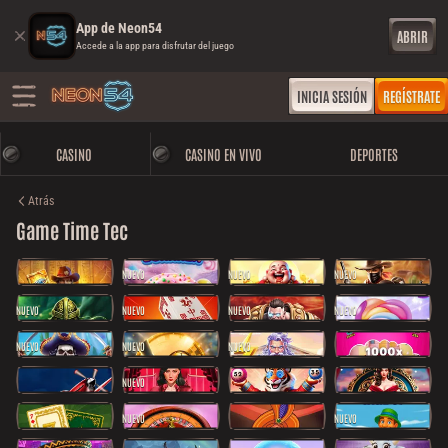
App de Neon54
ABRIR
Accede a la app para disfrutar del juego
INICIA SESIÓN
REGÍSTRATE
CASINO
CASINO EN VIVO
DEPORTES
Atrás
Game Time Tec
NUEVO
NUEVO
NUEVO
NUEVO
NUEVO
NUEVO
NUEVO
NUEVO
NUEVO
NUEVO
NUEVO
NUEVO
NUEVO