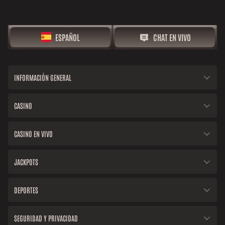
ESPAÑOL
CHAT EN VIVO
INFORMACIÓN GENERAL
CASINO
CASINO EN VIVO
JACKPOTS
DEPORTES
SEGURIDAD Y PRIVACIDAD