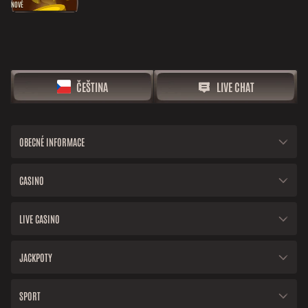
NOVÉ
ČEŠTINA
LIVE CHAT
OBECNÉ INFORMACE
CASINO
LIVE CASINO
JACKPOTY
SPORT