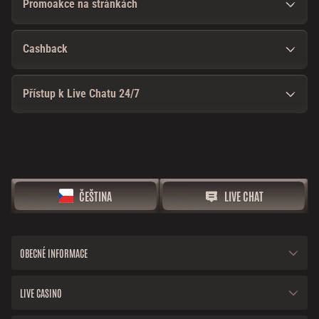
Promoakce na stránkách
Cashback
Přístup k Live Chatu 24/7
ČEŠTINA
LIVE CHAT
OBECNÉ INFORMACE
LIVE CASINO