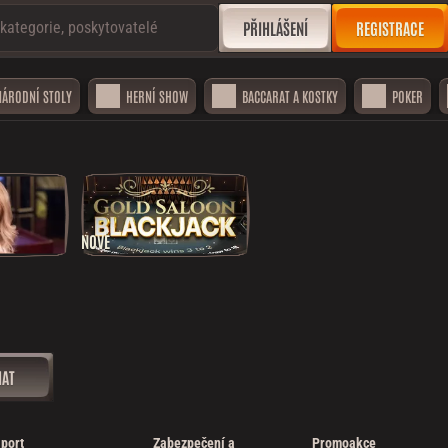
 kategorie, poskytovatelé
PŘIHLÁŠENÍ
REGISTRACE
NÁRODNÍ STOLY
HERNÍ SHOW
BACCARAT A KOSTKY
POKER
E
HRAJTE
NOVÉ
HAT
port
Zabezpečení a
Promoakce