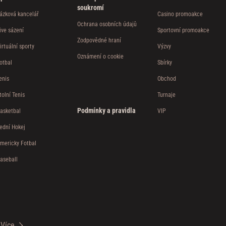
soukromí
ázková kancelář
Casino promoakce
Ochrana osobních údajů
ive sázení
Sportovní promoakce
Zodpovědné hraní
irtuální sporty
Výzvy
Oznámení o cookie
otbal
Sbírky
enis
Obchod
tolní Tenis
Turnaje
Podmínky a pravidla
asketbal
VIP
ední Hokej
mericky Fotbal
aseball
Více