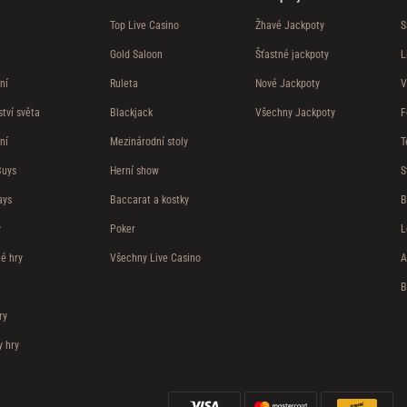
Top Live Casino
Žhavé Jackpoty
S
Gold Saloon
Šťastné jackpoty
L
ní
Ruleta
Nové Jackpoty
V
ství světa
Blackjack
Všechny Jackpoty
F
ní
Mezinárodní stoly
T
Buys
Herní show
S
ys
Baccarat a kostky
B
y
Poker
L
é hry
Všechny Live Casino
A
B
ry
 hry