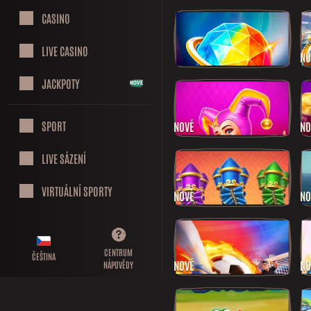
CASINO
HRAJTE
LIVE CASINO
NO
JACKPOTY
NOVÉ
HRAJTE
SPORT
NOVÉ
NO
LIVE SÁZENÍ
HRAJTE
VIRTUÁLNÍ SPORTY
NOVÉ
NO
HRAJTE
CENTRUM
ČEŠTINA
NOVÉ
NO
NÁPOVĚDY
HRAJTE