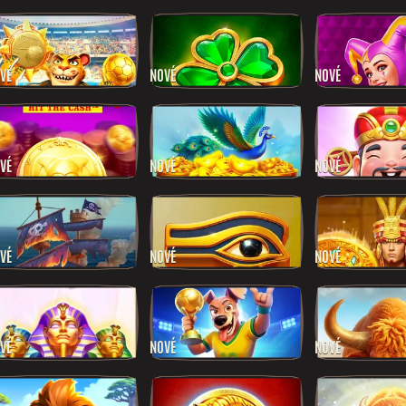
HRAJTE
HRAJTE
HRAJT
VÉ
NOVÉ
NOVÉ
HRAJTE
HRAJTE
HRAJT
VÉ
NOVÉ
NOVÉ
HRAJTE
HRAJTE
HRAJT
VÉ
NOVÉ
NOVÉ
HRAJTE
HRAJTE
HRAJT
VÉ
NOVÉ
NOVÉ
HRAJTE
HRAJTE
HRAJT