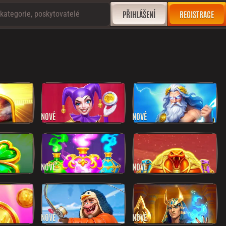
 kategorie, poskytovatelé
PŘIHLÁŠENÍ
REGISTRACE
E
HRAJTE
HRAJTE
NOVÉ
NOVÉ
E
HRAJTE
HRAJTE
NOVÉ
NOVÉ
E
HRAJTE
HRAJTE
NOVÉ
NOVÉ