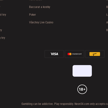
y
Baccarat a kostky
B
é hry
Poker
L
Všechny Live Casino
A
ry
B
 hry
Gambling can be addictive. Play responsibly. Neon54.com only accepts cu