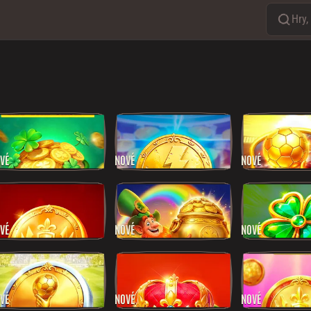
Hry,
HRAJTE
HRAJTE
HRAJT
VÉ
NOVÉ
NOVÉ
HRAJTE
HRAJTE
HRAJT
VÉ
NOVÉ
NOVÉ
HRAJTE
HRAJTE
HRAJT
VÉ
NOVÉ
NOVÉ