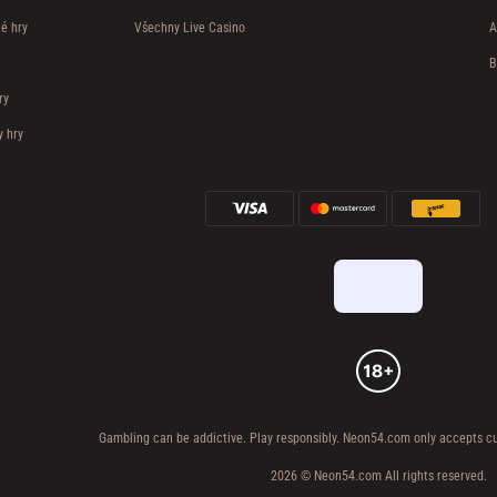
é hry
Všechny Live Casino
A
B
ry
 hry
Gambling can be addictive. Play responsibly. Neon54.com only accepts cu
2026 © Neon54.com All rights reserved.