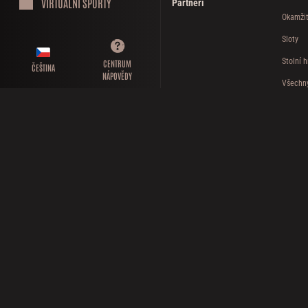
VIRTUÁLNÍ SPORTY
Partneři
Okamžit
Sloty
Stolní h
CENTRUM
ČEŠTINA
NÁPOVĚDY
Všechny