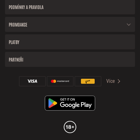
PODMÍNKY A PRAVIDLA
PROMOAKCE
PLATBY
PARTNEŘI
Více