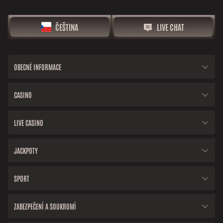
ČEŠTINA
LIVE CHAT
OBECNÉ INFORMACE
CASINO
LIVE CASINO
JACKPOTY
SPORT
ZABEZPEČENÍ A SOUKROMÍ