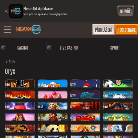
Neon54 Aplikace
OTEVŘÍT
Vstupte do aplikace pro nejlepší hru
PŘIHLÁŠENÍ
REGISTRACE
CASINO
LIVE CASINO
SPORT
Zpět
Oryx
NOVÉ
NOVÉ
NOVÉ
NOVÉ
NOVÉ
NOVÉ
NOVÉ
NOVÉ
NOVÉ
NOVÉ
NOVÉ
NOVÉ
NOVÉ
NOVÉ
NOVÉ
NOVÉ
NOVÉ
NOVÉ
NOVÉ