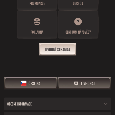
PROMOAKCE
OBCHOD
POKLADNA
CENTRUM NÁPOVĚDY
ÚVODNÍ STRÁNKA
ČEŠTINA
LIVE CHAT
OBECNÉ INFORMACE