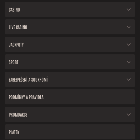
CASINO
LIVE CASINO
JACKPOTY
SPORT
ZABEZPEČENÍ A SOUKROMÍ
PODMÍNKY A PRAVIDLA
PROMOAKCE
PLATBY