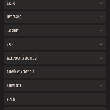
CASINO
LIVE CASINO
JACKPOTY
SPORT
ZABEZPEČENÍ A SOUKROMÍ
PODMÍNKY A PRAVIDLA
PROMOAKCE
PLATBY