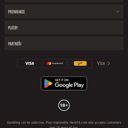
PROMOAKCE
PLATBY
PARTNEŘI
Více
Gambling can be addictive. Play responsibly. Neon54.com only accepts customers
over 18 years of age.