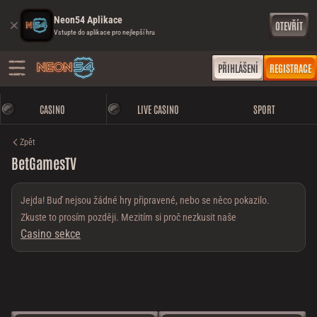
Neon54 Aplikace
OTEVŘÍT
Vstupte do aplikace pro nejlepší hru
PŘIHLÁŠENÍ
REGISTRACE
CASINO
LIVE CASINO
SPORT
Zpět
BetGamesTV
Jejda! Buď nejsou žádné hry připravené, nebo se něco pokazilo.
Zkuste to prosím později. Mezitím si proč nezkusit naše
Casino sekce