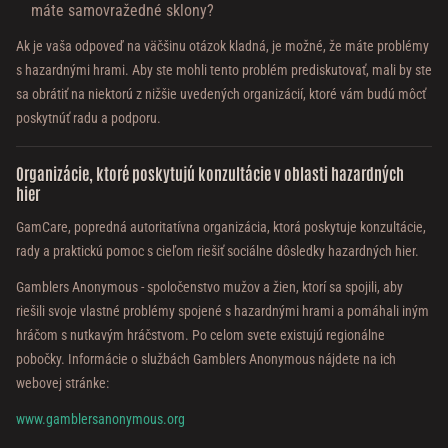
máte samovražedné sklony?
Ak je vaša odpoveď na väčšinu otázok kladná, je možné, že máte problémy
s hazardnými hrami. Aby ste mohli tento problém prediskutovať, mali by ste
sa obrátiť na niektorú z nižšie uvedených organizácií, ktoré vám budú môcť
poskytnúť radu a podporu.
Organizácie, ktoré poskytujú konzultácie v oblasti hazardných
hier
GamCare, popredná autoritatívna organizácia, ktorá poskytuje konzultácie,
rady a praktickú pomoc s cieľom riešiť sociálne dôsledky hazardných hier.
Gamblers Anonymous - spoločenstvo mužov a žien, ktorí sa spojili, aby
riešili svoje vlastné problémy spojené s hazardnými hrami a pomáhali iným
hráčom s nutkavým hráčstvom. Po celom svete existujú regionálne
pobočky. Informácie o službách Gamblers Anonymous nájdete na ich
webovej stránke:
www.gamblersanonymous.org