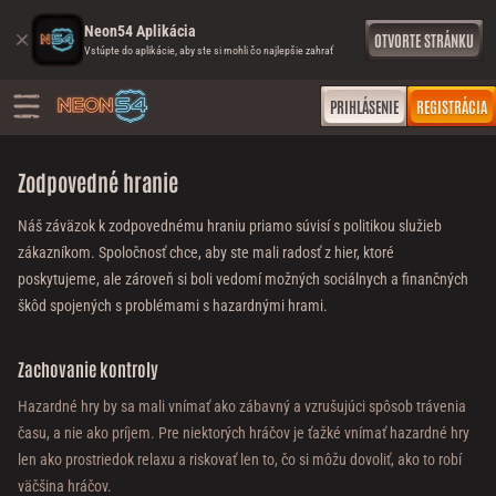
Neon54 Aplikácia
OTVORTE STRÁNKU
Vstúpte do aplikácie, aby ste si mohli čo najlepšie zahrať
PRIHLÁSENIE
REGISTRÁCIA
Zodpovedné hranie
Náš záväzok k zodpovednému hraniu priamo súvisí s politikou služieb
zákazníkom. Spoločnosť chce, aby ste mali radosť z hier, ktoré
poskytujeme, ale zároveň si boli vedomí možných sociálnych a finančných
škôd spojených s problémami s hazardnými hrami.
Zachovanie kontroly
Hazardné hry by sa mali vnímať ako zábavný a vzrušujúci spôsob trávenia
času, a nie ako príjem. Pre niektorých hráčov je ťažké vnímať hazardné hry
len ako prostriedok relaxu a riskovať len to, čo si môžu dovoliť, ako to robí
väčšina hráčov.