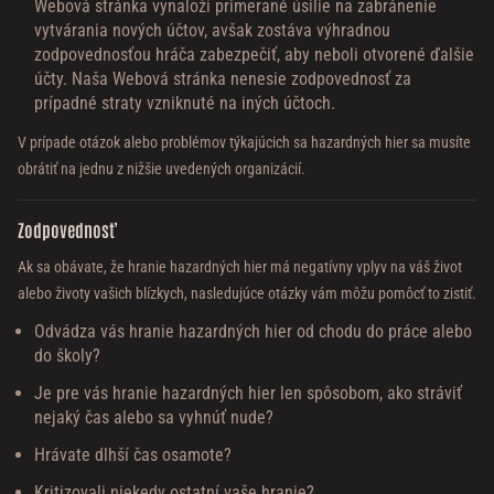
Webová stránka vynaloží primerané úsilie na zabránenie
vytvárania nových účtov, avšak zostáva výhradnou
zodpovednosťou hráča zabezpečiť, aby neboli otvorené ďalšie
účty. Naša Webová stránka nenesie zodpovednosť za
prípadné straty vzniknuté na iných účtoch.
V prípade otázok alebo problémov týkajúcich sa hazardných hier sa musíte
obrátiť na jednu z nižšie uvedených organizácií.
Zodpovednosť
Ak sa obávate, že hranie hazardných hier má negatívny vplyv na váš život
alebo životy vašich blízkych, nasledujúce otázky vám môžu pomôcť to zistiť.
Odvádza vás hranie hazardných hier od chodu do práce alebo
do školy?
Je pre vás hranie hazardných hier len spôsobom, ako stráviť
nejaký čas alebo sa vyhnúť nude?
Hrávate dlhší čas osamote?
Kritizovali niekedy ostatní vaše hranie?