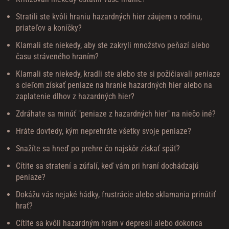
Stratili ste kvôli hraniu hazardných hier záujem o rodinu,
priateľov a koníčky?
Klamali ste niekedy, aby ste zakryli množstvo peňazí alebo
času stráveného hraním?
Klamali ste niekedy, kradli ste alebo ste si požičiavali peniaze
s cieľom získať peniaze na hranie hazardných hier alebo na
zaplatenie dlhov z hazardných hier?
Zdráhate sa minúť "peniaze z hazardných hier" na niečo iné?
Hráte dovtedy, kým neprehráte všetky svoje peniaze?
Snažíte sa hneď po prehre čo najskôr získať späť?
Cítite sa stratení a zúfalí, keď vám pri hraní dochádzajú
peniaze?
Dokážu vás nejaké hádky, frustrácie alebo sklamania prinútiť
hrať?
Cítite sa kvôli hazardným hrám v depresii alebo dokonca