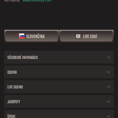
Net Nanny™
www.netnanny.com
SLOVENČINA
LIVE CHAT
VŠEOBECNÉ INFORMÁCIE
CASINO
LIVE CASINO
JACKPOTY
ŠPORT