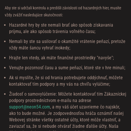
Aby ste si udržali kontrolu a predišli závislosti od hazardných hier, musíte
vždy zvážiť nasledujúce skutočnosti:
Hazardné hry by ste nemali brať ako spôsob získavania
príjmu, ale ako spôsob trávenia voľného času;
Nemali by ste sa usilovať o okamžité vrátenie peňazí, pretože
vždy máte šancu vyhrať inokedy;
Hrajte len vtedy, ak máte finančné prostriedky "navyše";
Venujte pozornosť času a sume peňazí, ktoré ste v hre minuli;
Ak si myslíte, že si od hrania potrebujete oddýchnuť, môžete
kontaktovať tím podpory a my vás na chvíľu vylúčime;
Žiadosť o samovylúčenie: Môžete kontaktovať tím Zákazníckej
podpory prostredníctvom e-mailu na adrese
support@neon54.com
, a my váš účet uzavrieme čo najskôr,
ako to bude možné. Je zodpovednosťou hráča oznámiť našej
Webovej stránke všetky ostatné účty, ktoré môže vlastniť, a
zaviazať sa, že si nebude otvárať žiadne ďalšie účty. Naša