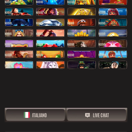
NUOVO
NUOVO
NUOVO
NUOVO
NUOVO
NUOVO
NUOVO
NUOVO
NUOVO
NUOVO
NUOVO
NUOVO
NUOVO
NUOVO
NUOVO
NUOVO
NUOVO
NUOVO
NUOVO
NUOVO
NUOVO
NUOVO
NUOVO
ITALIANO
LIVE CHAT