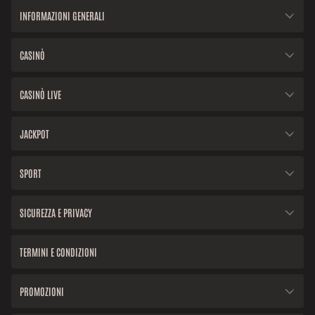
INFORMAZIONI GENERALI
CASINÒ
CASINÒ LIVE
JACKPOT
SPORT
SICUREZZA E PRIVACY
TERMINI E CONDIZIONI
PROMOZIONI