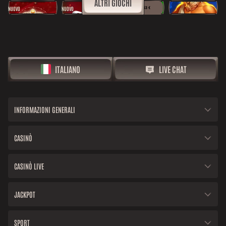
ALTRI GIOCHI
NUOVO
NUOVO
107.719,53 €
ITALIANO
LIVE CHAT
INFORMAZIONI GENERALI
CASINÒ
CASINÒ LIVE
JACKPOT
SPORT