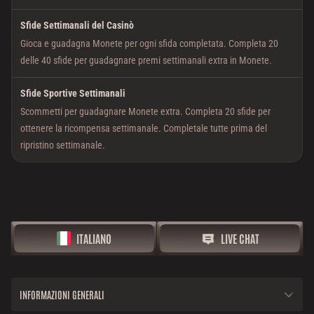
Sfide Settimanali del Casinò
Gioca e guadagna Monete per ogni sfida completata. Completa 20
delle 40 sfide per guadagnare premi settimanali extra in Monete.
Sfide Sportive Settimanali
Scommetti per guadagnare Monete extra. Completa 20 sfide per
ottenere la ricompensa settimanale. Completale tutte prima del
ripristino settimanale.
ITALIANO
LIVE CHAT
INFORMAZIONI GENERALI