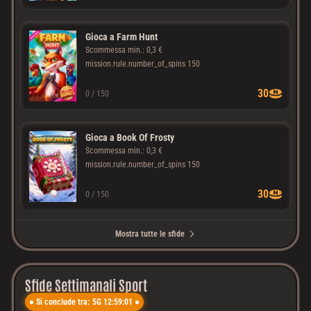
Gioca a Farm Hunt
Scommessa min.:
0,3 €
mission.rule.number_of_spins
150
30
0
/ 150
Gioca a Book Of Frosty
Scommessa min.:
0,3 €
mission.rule.number_of_spins
150
30
0
/ 150
Mostra tutte le sfide
Sfide Settimanali Sport
Si conclude tra:
5G 12:59:01