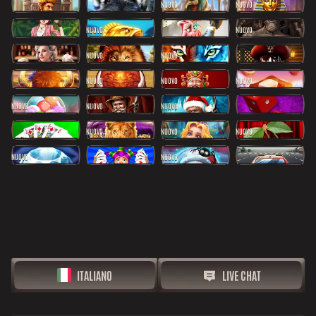
NUOVO
NUOVO
NUOVO
NUOVO
NUOVO
NUOVO
NUOVO
NUOVO
NUOVO
NUOVO
NUOVO
NUOVO
NUOVO
NUOVO
NUOVO
NUOVO
NUOVO
ITALIANO
LIVE CHAT