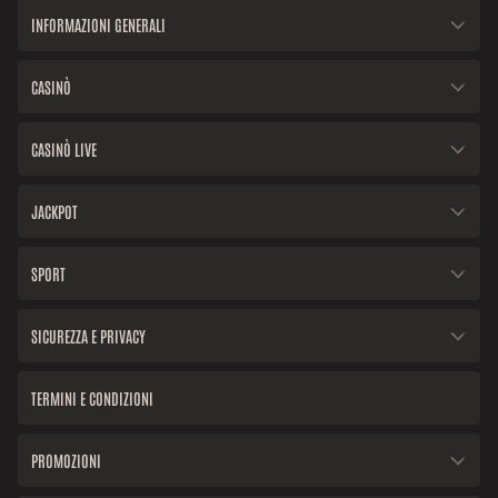
INFORMAZIONI GENERALI
CASINÒ
CASINÒ LIVE
JACKPOT
SPORT
SICUREZZA E PRIVACY
TERMINI E CONDIZIONI
PROMOZIONI