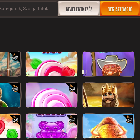
Kategóriák, Szolgáltatók
BEJELENTKEZÉS
REGISZTRÁCIÓ
K
JÁTÉK
JÁTÉK
ÚJ
ÚJ
K
JÁTÉK
JÁTÉK
K
JÁTÉK
JÁTÉK