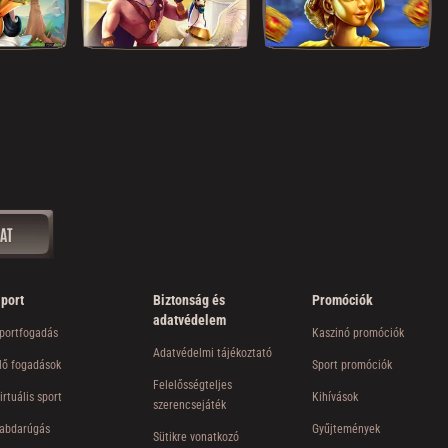
AT
port
Biztonság és
Promóciók
adatvédelem
portfogadás
Kaszinó promóciók
Adatvédelmi tájékoztató
lő fogadások
Sport promóciók
Felelősségteljes
irtuális sport
Kihívások
szerencsejáték
abdarúgás
Gyűjtemények
Sütikre vonatkozó