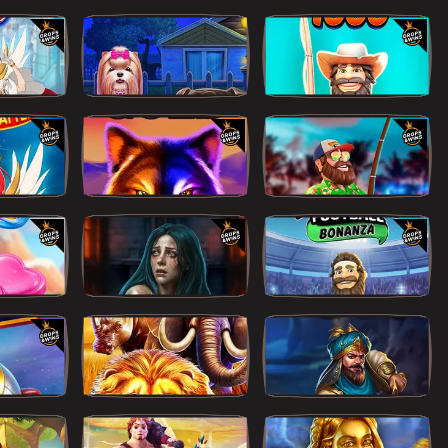
K
JÁTÉK
JÁTÉK
K
JÁTÉK
JÁTÉK
K
JÁTÉK
JÁTÉK
K
JÁTÉK
JÁTÉK
K
JÁTÉK
JÁTÉK