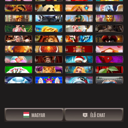
ÚJ
ÚJ
ÚJ
ÚJ
ÚJ
ÚJ
ÚJ
ÚJ
ÚJ
ÚJ
ÚJ
ÚJ
ÚJ
ÚJ
ÚJ
ÚJ
ÚJ
ÚJ
ÚJ
ÚJ
ÚJ
MAGYAR
ÉLŐ CHAT