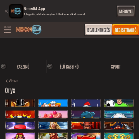
Neon54 App
MEGNYIT
A legjobb játékélményhez töltsd le az alkalmazást.
BEJELENTKEZÉS
REGISZTRÁCIÓ
KASZINÓ
ÉLŐ KASZINÓ
SPORT
Vissza
Oryx
ÚJ
ÚJ
ÚJ
ÚJ
ÚJ
ÚJ
ÚJ
ÚJ
ÚJ
ÚJ
ÚJ
ÚJ
ÚJ
ÚJ
ÚJ