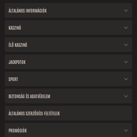
ÁLTALÁNOS INFORMÁCIÓK
KASZINÓ
ÉLŐ KASZINÓ
JACKPOTOK
SPORT
BIZTONSÁG ÉS ADATVÉDELEM
ÁLTALÁNOS SZERZŐDÉSI FELTÉTELEK
PROMÓCIÓK