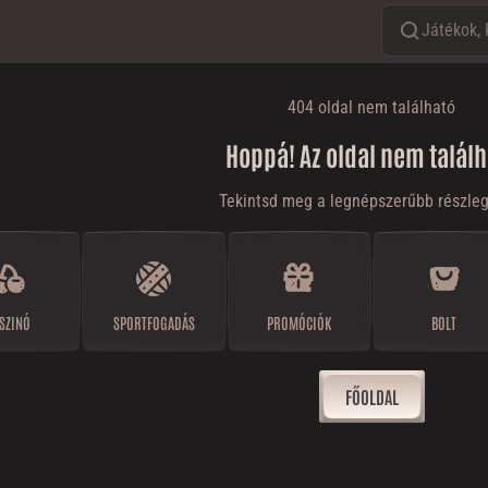
Játékok, 
404 oldal nem található
Hoppá! Az oldal nem találh
Tekintsd meg a legnépszerűbb részleg
SZINÓ
SPORTFOGADÁS
PROMÓCIÓK
BOLT
FŐOLDAL