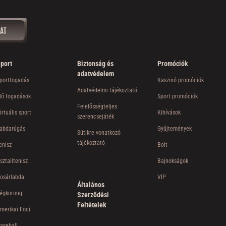
AT
port
Biztonság és
Promóciók
adatvédelem
portfogadás
Kaszinó promóciók
Adatvédelmi tájékoztató
lő fogadások
Sport promóciók
Felelősségteljes
irtuális sport
Kihívások
szerencsejáték
abdarúgás
Gyűjtemények
Sütikre vonatkozó
tájékoztató
enisz
Bolt
sztalitenisz
Bajnokságok
osárlabda
VIP
Általános
égkorong
Szerződési
Feltételek
merikai Foci
aseball