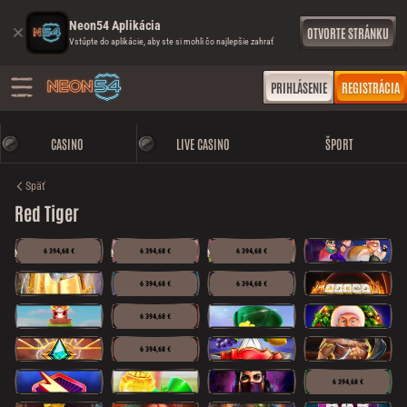
Neon54 Aplikácia
OTVORTE STRÁNKU
Vstúpte do aplikácie, aby ste si mohli čo najlepšie zahrať
PRIHLÁSENIE
REGISTRÁCIA
CASINO
LIVE CASINO
ŠPORT
Späť
Red Tiger
NOVÉ
NOVÉ
NOVÉ
6 394,68 €
6 394,68 €
6 394,68 €
6 394,68 €
6 394,68 €
6 394,68 €
6 394,68 €
6 394,68 €