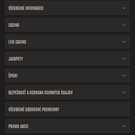
VŠEOBECNÉ INFORMÁCIE
CASINO
LIVE CASINO
JACKPOTY
ŠPORT
BEZPEČNOSŤ A OCHRANA OSOBNÝCH ÚDAJOV
VŠEOBECNÉ OBCHODNÉ PODMIENKY
PROMO AKCIE