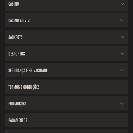
CASINO
CASINO AO VIVO
JACKPOTS
DESPORTOS
SEGURANÇA E PRIVACIDADE
TERMOS E CONDIÇÕES
PROMOÇÕES
PAGAMENTOS