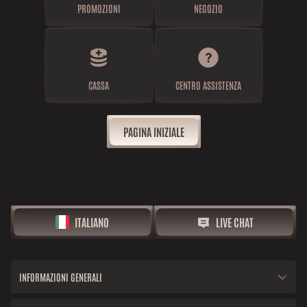
PROMOZIONI
NEGOZIO
CASSA
CENTRO ASSISTENZA
PAGINA INIZIALE
ITALIANO
LIVE CHAT
INFORMAZIONI GENERALI