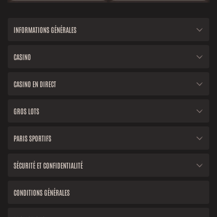
INFORMATIONS GÉNÉRALES
CASINO
CASINO EN DIRECT
GROS LOTS
PARIS SPORTIFS
SÉCURITÉ ET CONFIDENTIALITÉ
CONDITIONS GÉNÉRALES