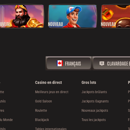
JOUER
JOUER
JOUE
UVEAU
NOUVEAU
NOUVEAU
FRANÇAIS
CLAVARDAGE 
o
Casino en direct
Gros lots
P
tte
Meilleurs jeux en direct
Jackpots brûlants
P
utés
Gold Saloon
Jackpots Gagnants
P
res
Roulette
Nouveaux jackpots
S
du Monde
Blackjack
Tous les jackpots
F
ités
Tables internationales
T