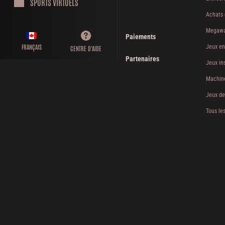
SPORTS VIRTUELS
Achats 
Megawa
Paiements
FRANÇAIS
Jeux en
CENTRE D'AIDE
Partenaires
Jeux in
Machine
Jeux de
Tous les