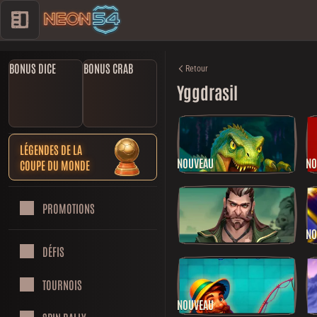
BONUS DICE
BONUS CRAB
Retour
Yggdrasil
JOUER
LÉGENDES DE LA
NOUVEAU
NO
COUPE DU MONDE
JOUER
PROMOTIONS
NO
DÉFIS
JOUER
TOURNOIS
NOUVEAU