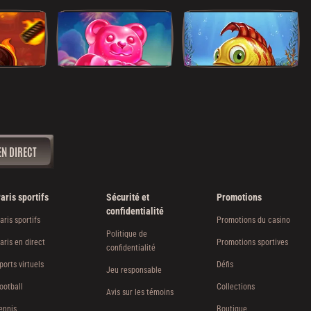
R
JOUER
JOUER
EN DIRECT
aris sportifs
Sécurité et
Promotions
confidentialité
aris sportifs
Promotions du casino
Politique de
aris en direct
Promotions sportives
confidentialité
ports virtuels
Défis
Jeu responsable
ootball
Collections
Avis sur les témoins
ennis
Boutique