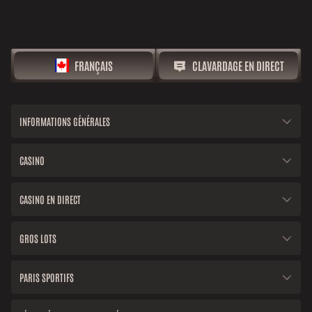
FRANÇAIS
CLAVARDAGE EN DIRECT
INFORMATIONS GÉNÉRALES
CASINO
CASINO EN DIRECT
GROS LOTS
PARIS SPORTIFS