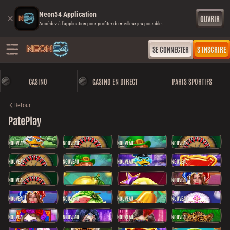
Neon54 Application
OUVRIR
Accédez à l'application pour profiter du meilleur jeu possible.
SE CONNECTER
S'INSCRIRE
CASINO
CASINO EN DIRECT
PARIS SPORTIFS
Retour
PatePlay
NOUVEAU
NOUVEAU
NOUVEAU
NOUVEAU
NOUVEAU
NOUVEAU
NOUVEAU
NOUVEAU
NOUVEAU
NOUVEAU
NOUVEAU
NOUVEAU
NOUVEAU
NOUVEAU
NOUVEAU
NOUVEAU
NOUVEAU
NOUVEAU