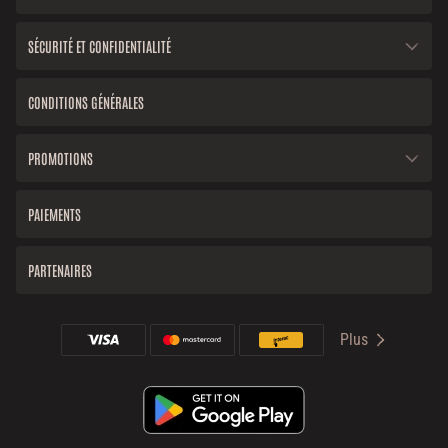
SÉCURITÉ ET CONFIDENTIALITÉ
CONDITIONS GÉNÉRALES
PROMOTIONS
PAIEMENTS
PARTENAIRES
Plus