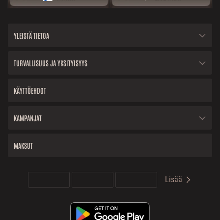
YLEISTÄ TIETOA
TURVALLISUUS JA YKSITYISYYS
KÄYTTÖEHDOT
KAMPANJAT
MAKSUT
Lisää