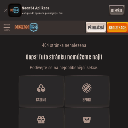
Neon54 Aplikace
OTEVŘÍT
Vstupte do aplikace pro nejlepší hru
PŘIHLÁŠENÍ
REGISTRACE
404 stránka nenalezena
Oops! Tuto stránku nemůžeme najít
Podívejte se na nejoblíbenější sekce.
CASINO
SPORT