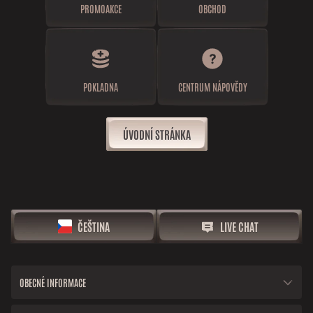
PROMOAKCE
OBCHOD
POKLADNA
CENTRUM NÁPOVĚDY
ÚVODNÍ STRÁNKA
ČEŠTINA
LIVE CHAT
OBECNÉ INFORMACE